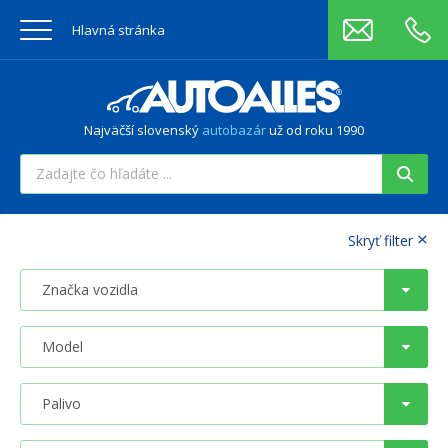
Hlavná stránka
Najväčší slovenský
autobazár
už od roku 1990
×
Skryť filter