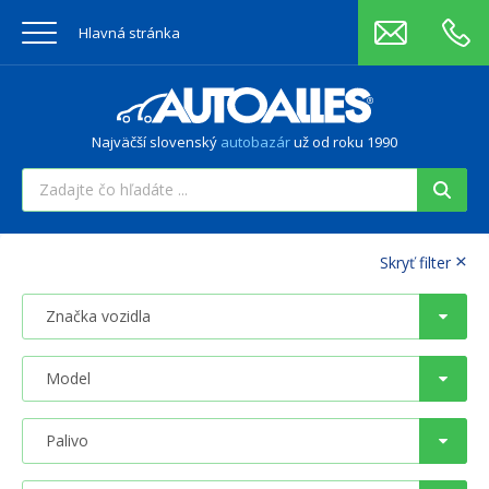
Hlavná stránka
Najväčší slovenský
autobazár
už od roku 1990
×
Skryť filter