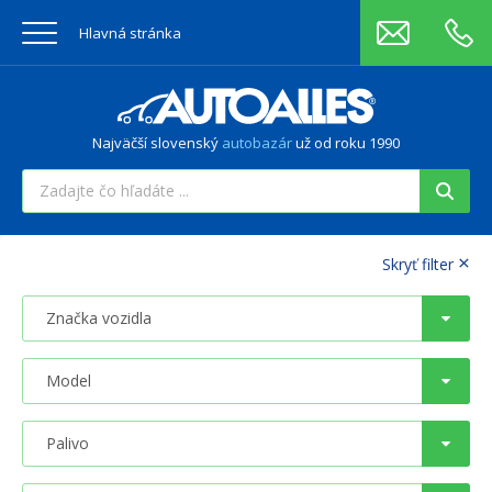
Hlavná stránka
Najväčší slovenský
autobazár
už od roku 1990
×
Skryť filter