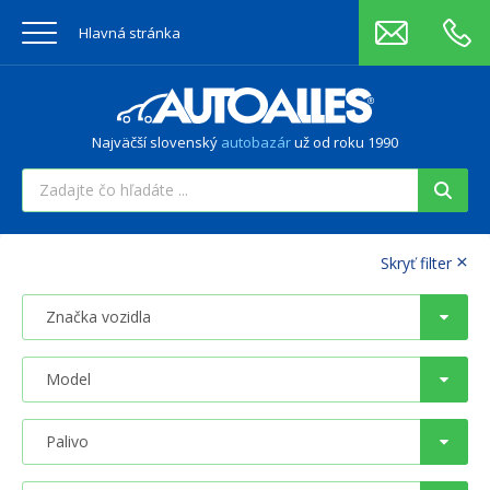
Hlavná stránka
Najväčší slovenský
autobazár
už od roku 1990
×
Skryť filter