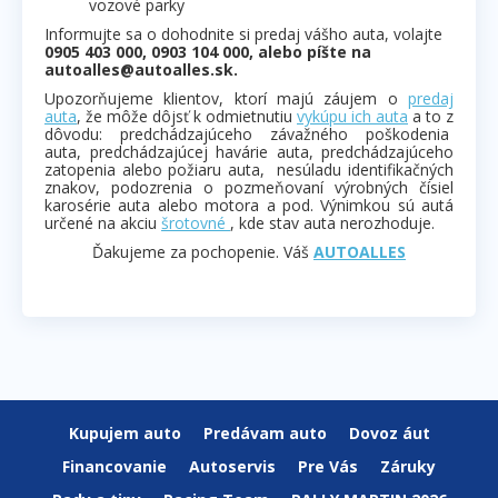
vozové parky
Informujte sa o dohodnite si predaj vášho auta, volajte
0905 403 000, 0903 104 000, alebo píšte na
autoalles@autoalles.sk.
Upozorňujeme klientov, ktorí majú záujem o
predaj
auta
, že môže dôjsť k odmietnutiu
vykúpu ich auta
a to z
dôvodu: predchádzajúceho závažného poškodenia
auta, predchádzajúcej havárie auta, predchádzajúceho
zatopenia alebo požiaru auta, nesúladu identifikačných
znakov, podozrenia o pozmeňovaní výrobných čísiel
karosérie auta alebo motora a pod. Výnimkou sú autá
určené na akciu
šrotovné
, kde stav auta nerozhoduje.
Ďakujeme za pochopenie. Váš
AUTOALLES
Kupujem auto
Predávam auto
Dovoz áut
Financovanie
Autoservis
Pre Vás
Záruky