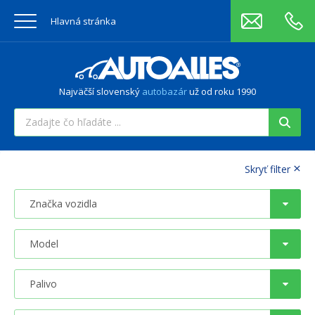
Hlavná stránka
Najväčší slovenský
autobazár
už od roku 1990
×
Skryť filter