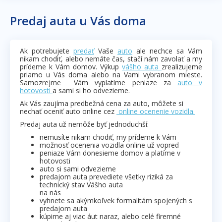
Predaj auta u Vás doma
Ak potrebujete
predať
Vaše
auto
ale nechce sa Vám
nikam chodiť, alebo nemáte čas, stačí nám zavolať a my
prídeme k Vám domov. Výkup
vášho auta
zrealizujeme
priamo u Vás doma alebo na Vami vybranom mieste.
Samozrejme Vám vyplatíme peniaze za
auto v
hotovosti
a sami si ho odvezieme.
Ak Vás zaujíma predbežná cena za auto, môžete si
nechať oceniť auto online cez
online ocenenie vozidla.
Predaj auta už nemôže byť jednoduchší:
nemusíte nikam chodiť, my prídeme k Vám
možnosť ocenenia vozidla online už vopred
peniaze Vám donesieme domov a platíme v
hotovosti
auto si sami odvezieme
predajom auta prevediete všetky riziká za
technický stav Vášho auta
na nás
vyhnete sa akýmkoľvek formalitám spojených s
predajom auta
kúpime aj viac áut naraz, alebo celé firemné