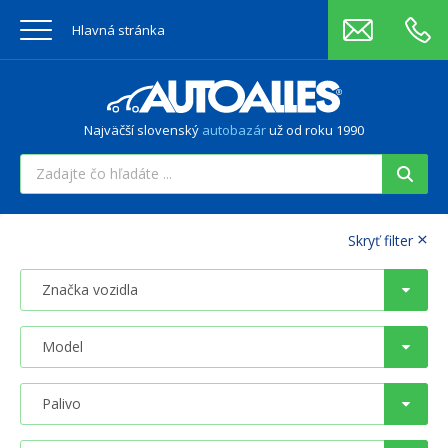
Hlavná stránka
Najväčší slovenský
autobazár
už od roku 1990
×
Skryť filter